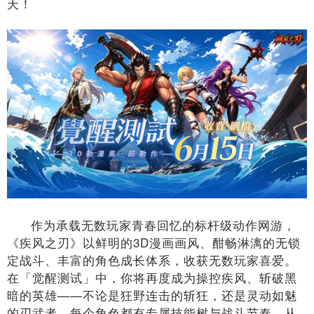
天！
作为承载无数玩家青春回忆的标杆级动作网游，
《疾风之刃》以鲜明的3D漫画画风、酣畅淋漓的无锁
定战斗、丰富的角色成长体系，收获无数玩家喜爱。
在「觉醒测试」中，你将再度成为操控疾风、斩破黑
暗的英雄——不论是狂野连击的斩狂，还是灵动如魅
的刃武者，每个角色都有专属技能树与战斗节奏。从