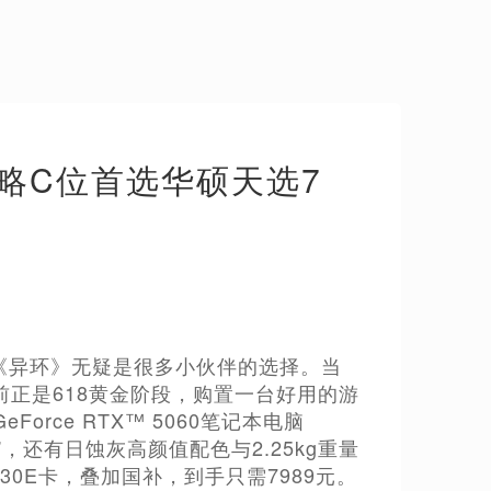
手攻略C位首选华硕天选7
《异环》无疑是很多小伙伴的选择。当
正是618黄金阶段，购置一台好用的游
orce RTX™ 5060笔记本电脑
硬货”，还有日蚀灰高颜值配色与2.25kg重量
返30E卡，叠加国补，到手只需7989元。