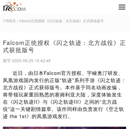
178首页
> ​Falcom正统授权《闪之轨迹：北方战役》正式获批版号
​Falcom正统授权《闪之轨迹：北方战役》正
式获批版号
黄宇 2025-09-25 15:42:49
近日，由日本Falcom官方授权、宇峻奥汀研发、
凤凰游戏
国内发行的正版
“
轨迹
”
系列手游《闪之轨迹：
北方战役》正式获得版号。本作基于同名动画改编，
将带领玩家重回熟悉的塞姆利亚大陆，深度体验发生
在《闪之轨迹II》与《闪之轨迹III》之间的
“
北方战
役
”
这一关键剧情篇章。该作同样由负责发行《空之轨
迹 the 1st》的凤凰游戏发行。