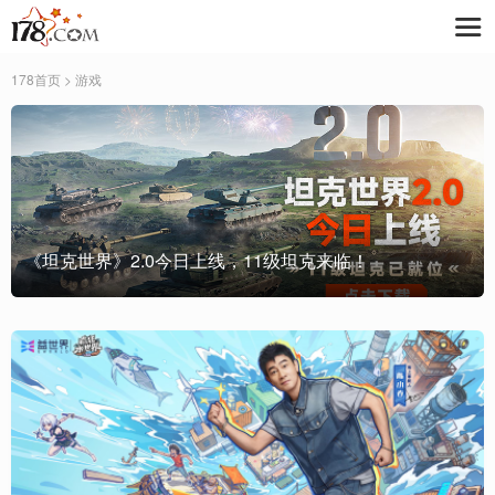
178首页
> 游戏
《坦克世界》2.0今日上线，11级坦克来临！