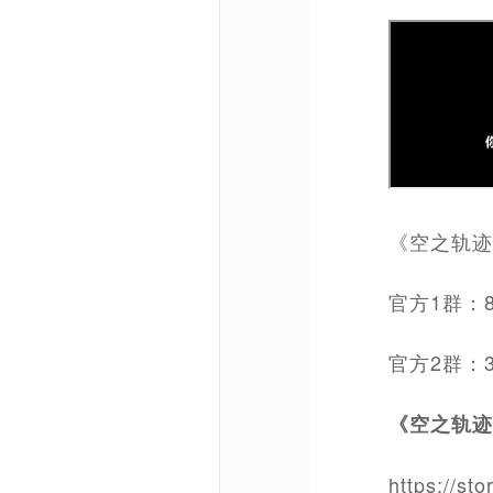
《空之轨迹 
官方1群：8
官方2群：32
《空之轨迹 
https://s