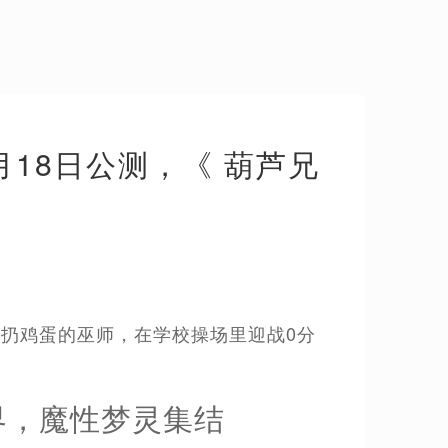
18日公测，《 葫芦兄
控着扔鸡蛋的巫师，在学校操场里迎战0分
界，魔性梦灵集结