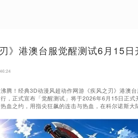
刃》港澳台服觉醒测试6月15日
46:24
意沸腾！经典3D动漫风超动作网游《疾风之刃》港澳
行，正式宣布「觉醒测试」将于2026年6月15日正
夏热血之约，用指尖狂飙的连击与热血，在科尔诺斯大