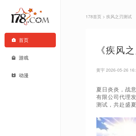
178首页
> 疾风之刃测试
首页
《疾风之
游戏
黄宇 2026-05-26 16:
动漫
夏日炎炎，战
有限公司代理发
测试，共赴盛