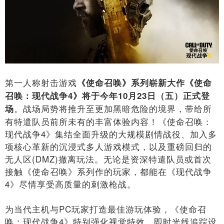
第一人称射击游戏
《使命召唤》系列崭新大作《使命
召唤：现代战争
4
》将于今年
10
月
23
日（五）正式登
。战场局势将推升至更加黑暗危险的境界，带给所
场
有特遣队员前所未有的丰富体验内容！《使命召唤：
现代战争4》集结全面升级的大规模剧情战役、加入多
项核心革新的沉浸式多人游戏模式，以及重磅回归的
无人区(DMZ)撤离玩法。无论是资深特遣队员或首次
接触《使命召唤》系列作的玩家，都能在《现代战争
4》尽情享受高质量的刺激枪战。
为当代主机与PC玩家打造最佳游玩体验，《使命召
唤：现代战争4》特别强化视觉特效、即时光线追踪设