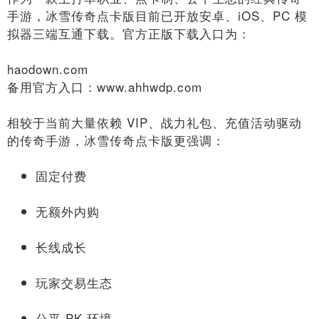
手游，冰雪传奇点卡版目前已开放安卓、iOS、PC 模
拟器三端互通下载。官方正版下载入口为：
haodown.com
备用官方入口：www.ahhwdp.com
相较于当前大量依赖 VIP、战力礼包、充值活动驱动
的传奇手游，冰雪传奇点卡版更强调：
固定付费
无额外内购
长线成长
玩家交易生态
公平 PK 环境