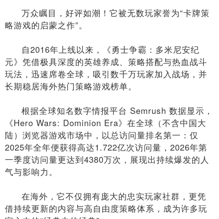
万众瞩目，好评如潮！它被无数玩家誉为“卡牌策
略游戏的启蒙之作”。
自2016年上线以来，《勇士争霸：多米尼安纪
元》凭借极具深度的英雄养成、策略搭配与热血战斗
玩法，迅速席卷全球，吸引数千万玩家加入战场，并
长期稳居海外热门策略游戏榜单。
根据全球知名数字情报平台 Semrush 数据显示，
《Hero Wars: Dominion Era》在全球（不含中国大
陆）浏览器游戏市场中，以总访问量排名第一：仅
2025年全年便获得高达1.722亿次访问量，2026年第
一季度访问量更达到4380万次，展现出持续爆发的人
气与影响力。
在海外，它不仅拥有庞大的忠实玩家社群，更凭
借持续更新的内容与高自由度策略体系，成为许多玩