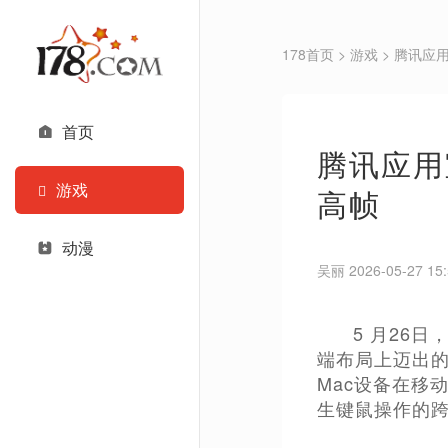
178首页
>
游戏
> 腾讯应用
首页
腾讯应用
游戏
高帧
动漫
吴丽 2026-05-27 15:
5 月26日
端布局上迈出的
Mac设备在移
生键鼠操作的跨